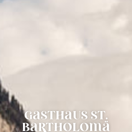
GaSTHaUS ST.
BarTHOLOmä